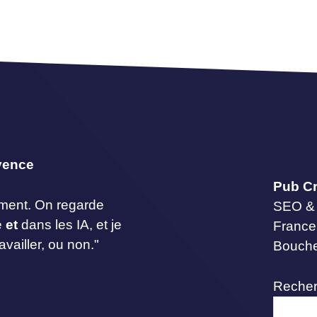
vence
Pub Cr
ement. On regarde
SEO & 
e
et
dans les IA, et je
France
availler, ou non."
Bouch
Recher