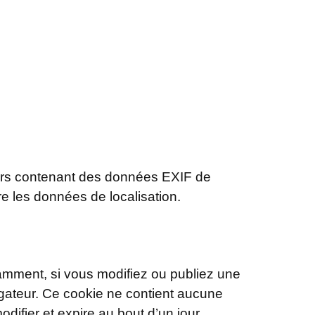
hiers contenant des données EXIF de
e les données de localisation.
amment, si vous modifiez ou publiez une
igateur. Ce cookie ne contient aucune
difier et expire au bout d’un jour.