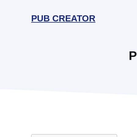
Aller
au
PUB CREATOR
contenu
P