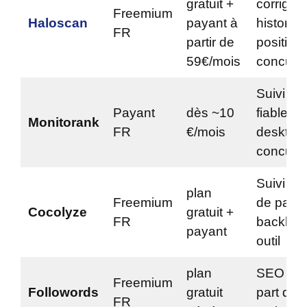
gratuit +
corrigé,
Freemium
Haloscan
payant à
historiq
FR
partir de
position
59€/mois
concurre
Suivi qu
Payant
dès ~10
fiable,
Monitorank
FR
€/mois
desktop/
concurr
Suivi + 
plan
Freemium
de page
Cocolyze
gratuit +
FR
backlink
payant
outil
plan
SEO loca
Freemium
Followords
gratuit
part de v
FR