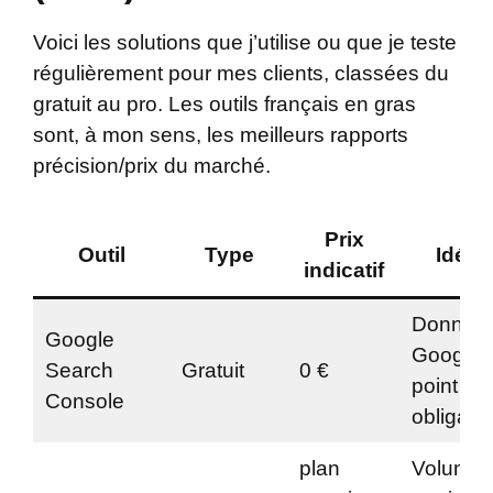
Voici les solutions que j’utilise ou que je teste
régulièrement pour mes clients, classées du
gratuit au pro. Les outils français en gras
sont, à mon sens, les meilleurs rapports
précision/prix du marché.
Prix
Outil
Type
Idéal
indicatif
Donnée
Google
Google r
Search
Gratuit
0 €
point de
Console
obligatoi
plan
Volume