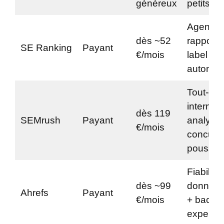
généreux
petits b
Agences
dès ~52
rapports
SE Ranking
Payant
€/mois
label
automat
Tout-en-
internati
dès 119
SEMrush
Payant
analyse
€/mois
concurre
poussé
Fiabilité
dès ~99
données,
Ahrefs
Payant
€/mois
+ backli
experts