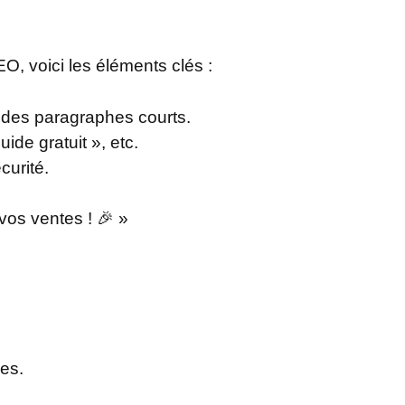
O, voici les éléments clés :
 et des paragraphes courts.
de gratuit », etc.
curité.
vos ventes ! 🎉 »
les.