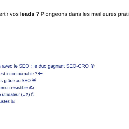
ertir vos
leads
? Plongeons dans les meilleures prati
n avec le SEO : le duo gagnant SEO-CRO 🎯
st incontournable ? 🔑
eurs grâce au SEO 🌟
enu irrésistible ✍️
utilisateur (UX) 🖱️
ustez 📊