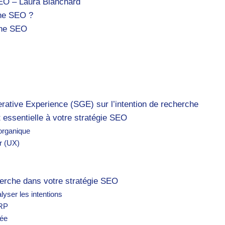
SEO – Laura Blanchard
che SEO ?
che SEO
erative Experience (SGE) sur l’intention de recherche
t essentielle à votre stratégie SEO
c organique
ur (UX)
herche dans votre stratégie SEO
lyser les intentions
ERP
tée